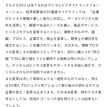
そもそもDXとは言うなればデジタルビジネストランスフォー
メーション、経済産業省のDX推進ガイドラインでは、「企業
がビジネス環境の激しい変化に対応し、データとデジタル技
術を活用して、顧客や社会のニーズを基に、製品やサービス、
ビジネスモデルを変革するとともに、業務そのものや、組
織、プロセス、企業文化・風土を変革し、競争上の優位性を
確立すること」と定義されています。 すなわち、業務プロセ
スの変革こそが前提のステップであり、流行に踊らされ“飛び
級”でDXに取り組もうとも期待する結果は得られないでしょ
う。デジタルはビジネス変革をサポートする手段に過ぎず、デ
ジタルそのものが目的ではありません。
また変革は決して革命のような一過性のものではなく、例え
ばDX導入プロジェクト完了によって取り組みが終わるのでは
企業の変化・変革は止まります。たゆまぬ変革、終わりなき進
歩なくしては、目指すゴールへの道を照らすことは出来ない
でしょう。