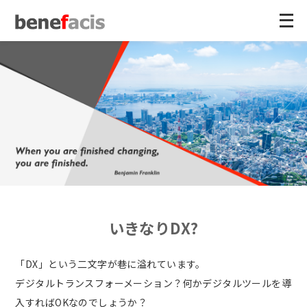
メ
ニ
ュ
ー
を
開
く
いきなりDX?
「DX」という二文字が巷に溢れています。
デジタルトランスフォーメーション？何かデジタルツールを導
入すればOKなのでしょうか？